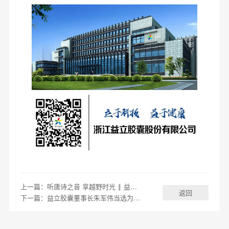
上一篇：听唐诗之音 享越野时光 ‖ 益立胶囊积极参加第三届唐诗之路•天姥山越野赛
返回
下一篇：益立胶囊董事长朱军伟当选为新昌县胶囊行业协会会长