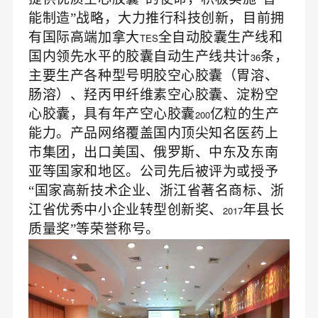
能制造”战略，大力推行科技创新，目前拥
有国际高端加拿大
全自动胶囊生产线和
TES
国内领先水平的胶囊自动生产线共计
条，
36
主要生产各种型号明胶空心胶囊（胃溶、
肠溶）、羟丙甲纤维素空心胶囊、淀粉空
心胶囊，具有年产空心胶囊
亿粒的生产
200
能力。产品网络覆盖国内顶尖知名医药上
市集团，出口美国、俄罗斯、中东及东南
亚等国家和地区。公司先后被评为或授予
“国家高新技术企业、浙江省著名商标、浙
江省优秀中小企业转型创新奖、
年县长
2017
质量奖”等荣誉称号。