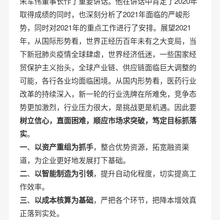
朱军伟董事长作了重要讲话。他在讲话中肯定了2020年
取得成绩的同时，也深刻分析了2021年面临的严峻形
势，同时对2021年的重点工作进行了安排。展望2021
年，从国际形势看，世界正经历百年未有之大变局，当
下新冠肺炎疫情全球肆虐，世界经济低迷，一些国家经
贸保护主义抬头，全球产业链、供应链面临巨大调整的
可能，各行各业均面临困境。从国内形势看，医药行业
改革的持续深入，新一轮的行业洗牌在所难免，竞争态
势更加激烈，行业压力很大，是挑战更是机遇。因此要
树立信心，直面困难，顺应市场求突破，笃定目标抓落
实
。
一
、
以资产重组为抓手
，整合优势资源，拓宽融资渠
道，为企业更好地发展打下基础。
二
、
以智能制造为引领
，提升自动化程度，切实提高工
作效率。
三
、
以成本核算为基础
，严把各个环节，把降本增效真
正落到实处。