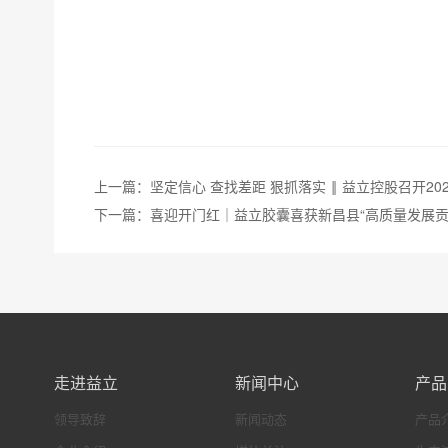
上一篇：坚定信心 查找差距 狠抓落实 ‖ 益立控股召开20
下一篇：喜迎开门红｜益立胶囊喜获新昌县“高质量发展贡
走进益立
新闻中心
产品
领导致辞
新闻动态
产品